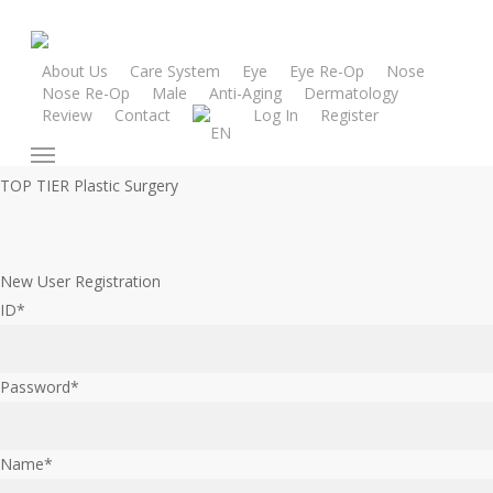
Skip
to
main
About Us
Care System
Eye
Eye Re-Op
Nose
Nose Re-Op
Male
Anti-Aging
Dermatology
content
Review
Contact
Log In
Register
EN
Menu
TOP TIER Plastic Surgery
New User Registration
ID
*
Password
*
Name
*