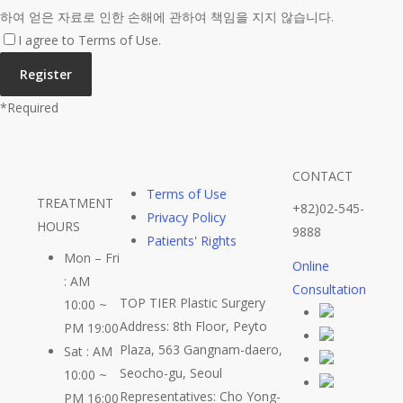
하여 얻은 자료로 인한 손해에 관하여 책임을 지지 않습니다.
I agree to Terms of Use.
*
Required
CONTACT
Terms of Use
TREATMENT
+82)02-545-
Privacy Policy
HOURS
9888
Patients' Rights
Mon – Fri
Online
: AM
Consultation
TOP TIER Plastic Surgery
10:00 ~
Address: 8th Floor, Peyto
PM 19:00
Plaza, 563 Gangnam-daero,
Sat : AM
Seocho-gu, Seoul
10:00 ~
Representatives: Cho Yong-
PM 16:00